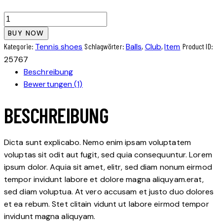
Headband
for
BUY NOW
tennis
Kategorie:
Tennis shoes
Schlagwörter:
Balls
,
Club
,
Item
Product ID:
Menge
25767
Beschreibung
Bewertungen (1)
BESCHREIBUNG
Dicta sunt explicabo. Nemo enim ipsam voluptatem
voluptas sit odit aut fugit, sed quia consequuntur. Lorem
ipsum dolor. Aquia sit amet, elitr, sed diam nonum eirmod
tempor invidunt labore et dolore magna aliquyam.erat,
sed diam voluptua. At vero accusam et justo duo dolores
et ea rebum. Stet clitain vidunt ut labore eirmod tempor
invidunt magna aliquyam.