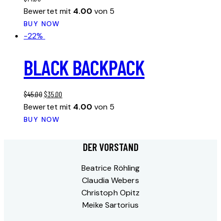
Bewertet mit
4.00
von 5
BUY NOW
-22%
BLACK BACKPACK
Ursprünglicher
Aktueller
$
45.00
$
35.00
Preis
Preis
Bewertet mit
4.00
von 5
war:
ist:
BUY NOW
$45.00
$35.00.
DER VORSTAND
Beatrice Röhling
Claudia Webers
Christoph Opitz
Meike Sartorius